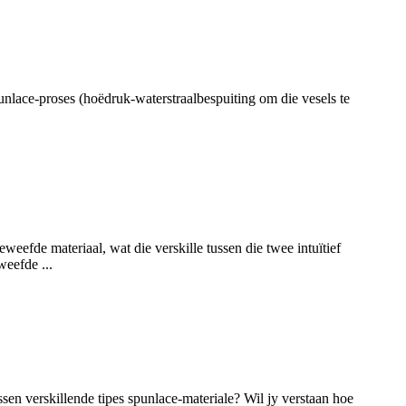
nlace-proses (hoëdruk-waterstraalbespuiting om die vesels te
eefde materiaal, wat die verskille tussen die twee intuïtief
eefde ...
ssen verskillende tipes spunlace-materiale? Wil jy verstaan ​​hoe