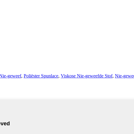
 Nie-geweef
,
Poliëster Spunlace
,
Viskose Nie-geweefde Stof
,
Nie-gewee