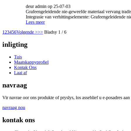
deur admin op 25-07-03
Grafeengeleidende nie-geweefde materiaal vervang tradis
Integrasie van verhittingselemente: Grafeengeleidende ni
Lees meer
1
2
3
4
5
6
Volgende >
>>
Bladsy 1 / 6
inligting
Tuis
Maatskappyprofiel
Kontak Ons
Laai af
navraag
Vir navrae oor ons produkte of pryslys, los asseblief u e-posadres aan
navraag nou
kontak ons