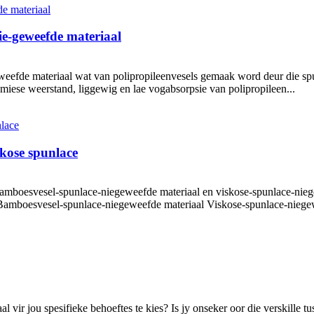
ie-geweefde materiaal
eweefde materiaal wat van polipropileenvesels gemaak word deur die spu
emiese weerstand, liggewig en lae vogabsorpsie van polipropileen...
skose spunlace
bamboesvesel-spunlace-niegeweefde materiaal en viskose-spunlace-niegew
Bamboesvesel-spunlace-niegeweefde materiaal Viskose-spunlace-niegew
 vir jou spesifieke behoeftes te kies? Is jy onseker oor die verskille tu