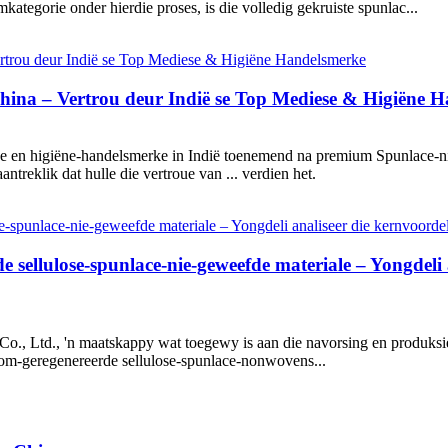
ategorie onder hierdie proses, is die volledig gekruiste spunlac...
hina – Vertrou deur Indië se Top Mediese & Higiëne 
e en higiëne-handelsmerke in Indië toenemend na premium Spunlace-ni
ntreklik dat hulle die vertroue van ... verdien het.
 sellulose-spunlace-nie-geweefde materiale – Yongdeli 
 Ltd., 'n maatskappy wat toegewy is aan die navorsing en produksie 
oom-geregenereerde sellulose-spunlace-nonwovens...