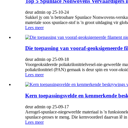
Top 5 Spunlace Nonwovens Vervaardigers 
deur admin op 25-10-24
Sukkel jy om 'n betroubare Spunlace Nonwovens-verskaff
materiale soos spunlace-stof is 'n groot uitdaging vir glo
Lees meer
Die toepassing van vooraf-geoksigeneerde f
deur admin op 25-09-18
Voorgeoksideerde poliakrilonitrielvesel-nie-geweefde ma
poliakrilonitriel (PAN) gemaak is deur spin en voor-oksi
Lees meer
Kern toepassingsvelde en kenmerkende besk
deur admin op 25-09-17
Aerogel-spunlace-niegeweefde materiaal is 'n funksionele 
spunlace-proses te meng. Die kernvoordeel daarvan lê in di
Lees meer