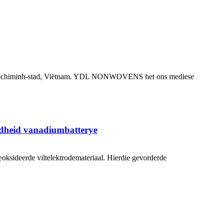
r, Hochiminh-stad, Viëtnam. YDL NONWOVENS het ons mediese
endheid vanadiumbatterye
ksideerde viltelektrodemateriaal. Hierdie gevorderde