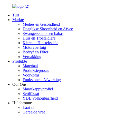
Tuis
Markte
Medies en Gesondheid
Daaglikse Skoonheid en Afvee
Swangerskappe en babas
Huis en Troeteldiere
Klere en Huistekstiele
Motorvoertuig
Bedryf en Filter
Verpakking
Produkte
Materiaal
Produksieproses
Voorkoms
Funksionele Afwerking
Oor Ons
Maatskappyprofiel
Sertifikaat
YDL Volhoubaarheid
Hulpbronne
Laai af
Gereelde vrae