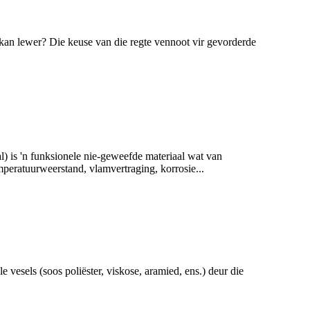
an lewer? Die keuse van die regte vennoot vir gevorderde
) is 'n funksionele nie-geweefde materiaal wat van
mperatuurweerstand, vlamvertraging, korrosie...
 vesels (soos poliëster, viskose, aramied, ens.) deur die