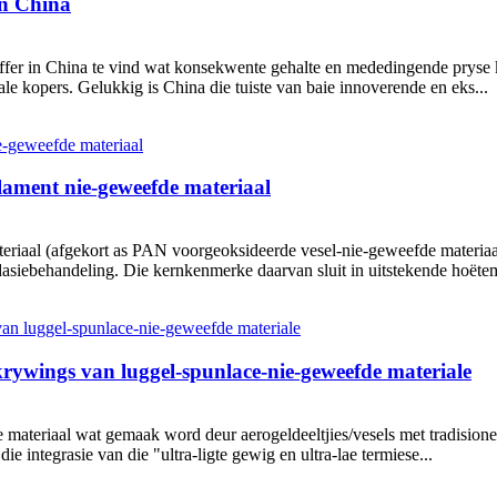
in China
er in China te vind wat konsekwente gehalte en mededingende pryse k
bale kopers. Gelukkig is China die tuiste van baie innoverende en eks...
ilament nie-geweefde materiaal
teriaal (afgekort as PAN voorgeoksideerde vesel-nie-geweefde materiaal
dasiebehandeling. Die kernkenmerke daarvan sluit in uitstekende hoëte
rywings van luggel-spunlace-nie-geweefde materiale
materiaal wat gemaak word deur aerogeldeeltjies/vesels met tradisionele
e integrasie van die "ultra-ligte gewig en ultra-lae termiese...