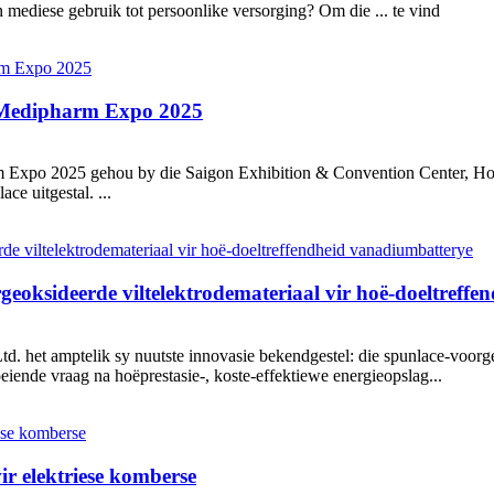
an mediese gebruik tot persoonlike versorging? Om die ... te vind
Medipharm Expo 2025
arm Expo 2025 gehou by die Saigon Exhibition & Convention Cente
e uitgestal. ...
eoksideerde viltelektrodemateriaal vir hoë-doeltreff
 het amptelik sy nuutste innovasie bekendgestel: die spunlace-voorgeo
eiende vraag na hoëprestasie-, koste-effektiewe energieopslag...
ir elektriese komberse