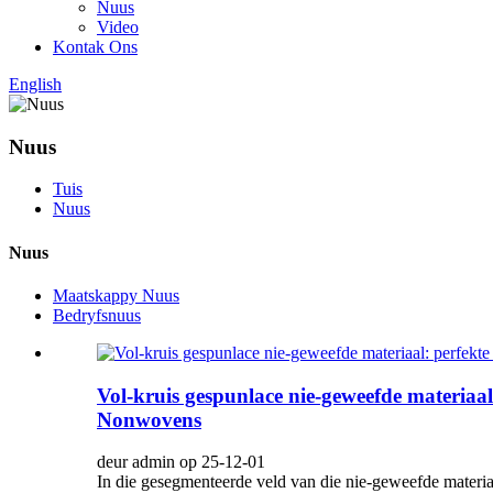
Nuus
Video
Kontak Ons
English
Nuus
Tuis
Nuus
Nuus
Maatskappy Nuus
Bedryfsnuus
Vol-kruis gespunlace nie-geweefde materiaa
Nonwovens
deur admin op 25-12-01
In die gesegmenteerde veld van die nie-geweefde materi