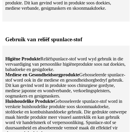
produkte. Dit kan gevind word in produkte soos doekies,
mediese verbande, gesigmaskers en skoonmaakdoeke.
Gebruik van reliëf spunlace-stof
Higiëne Produkte
Reliëfspunlace-stof word wyd gebruik in die
vervaardiging van persoonlike higiëneprodukte soos nat doekies,
babadoeke en gesigdoeke.
Mediese en Gesondheidsorgprodukte
Gebosseleerde spunlace-
stof word ook in die mediese en gesondheidsorgbedryf gebruik.
Dit kan gevind word in produkte soos chirurgiese gordyne,
mediese japonne en wondverbande, verkoelingspleisters,
oogmaskers en gesigmaskers.
Huishoudelike Produkte
Gebosseleerde spunlace-stof word in
verskeie huishoudelike produkte soos skoonmaakdoeke,
stofdoeke en kombuishanddoeke gebruik. Die gedrukte ontwerpe
maak hierdie produkte meer visueel aantreklik en kan gebruik
word vir handelsmerk of verpersoonliking. Spunlace-stof se
duursaamheid en absorberende vermoë maak dit effektief vir