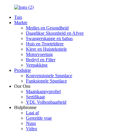
Tuis
Markte
Medies en Gesondheid
Daaglikse Skoonheid en Afvee
Swangerskappe en babas
Huis en Troeteldiere
Klere en Huistekstiele
Motorvoertuig
Bedryf en Filter
Verpakking
Produkte
Konvensionele Spunlace
Funksionele Spunlace
Oor Ons
Maatskappyprofiel
Sertifikaat
YDL Volhoubaarheid
Hulpbronne
Laai af
Gereelde vrae
Nuus
Video