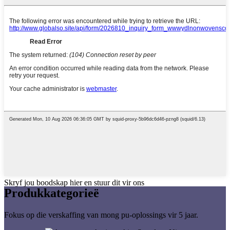
Skryf jou boodskap hier en stuur dit vir ons
Produk
kategorieë
Fokus op die verskaffing van mong pu-oplossings vir 5 jaar.