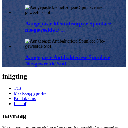
Aangepaste kleurabsorpsie Spunlace
nie-geweefde F ...
Aangepaste Antibakteriese Spunlace
Nie-geweefde Stof
inligting
Tuis
Maatskappyprofiel
Kontak Ons
Laai af
navraag
Vir navrae oor ons produkte of pryslys, los asseblief u e-posadres