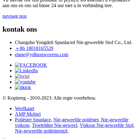
aan ons en ons sal binne 24 uur met u in verbinding tree.
navraag nou
kontak ons
Changshu Yongdeli Spunlaced Nie-geweefde Stof Co., Ltd.
＋86 18018165529
elane@ydlnonwovens.com
© Kopiereg - 2010-2023: Alle regte voorbehou.
Werfkaart
AMP Mobiel
Poliëster Spunlace
,
Nie-geweefde poliëster
,
Nie-geweefde
viskose
,
Troeteldier Nie-geweef
,
Viskose Nie-geweefde Stof
,
Nie-geweefde poliësterstof
,