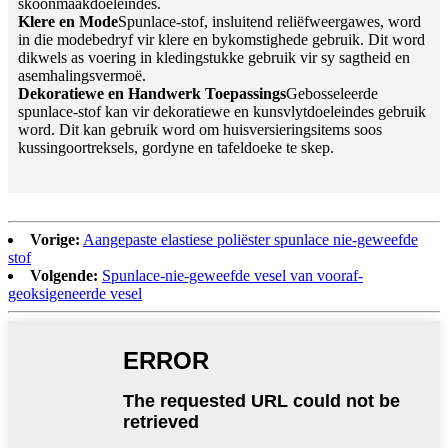
skoonmaakdoeleindes.
Klere en Mode
Spunlace-stof, insluitend reliëfweergawes, word
in die modebedryf vir klere en bykomstighede gebruik. Dit word
dikwels as voering in kledingstukke gebruik vir sy sagtheid en
asemhalingsvermoë.
Dekoratiewe en Handwerk Toepassings
Gebosseleerde
spunlace-stof kan vir dekoratiewe en kunsvlytdoeleindes gebruik
word. Dit kan gebruik word om huisversieringsitems soos
kussingoortreksels, gordyne en tafeldoeke te skep.
Vorige:
Aangepaste elastiese poliëster spunlace nie-geweefde
stof
Volgende:
Spunlace-nie-geweefde vesel van vooraf-
geoksigeneerde vesel