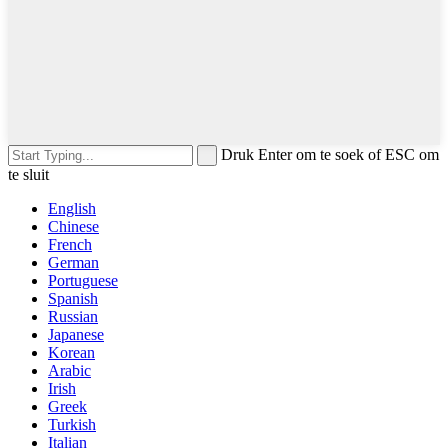
Druk Enter om te soek of ESC om
te sluit
English
Chinese
French
German
Portuguese
Spanish
Russian
Japanese
Korean
Arabic
Irish
Greek
Turkish
Italian